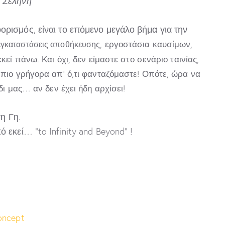
η Σελήνη
ρισμός, είναι το επόμενο μεγάλο βήμα για την
, εργοστάσια καυσίμων,
εγκαταστάσεις αποθήκευσης
εί πάνω. Και όχι, δεν είμαστε στο σενάριο ταινίας,
πιο γρήγορα απ’ ό,τι φανταζόμαστε! Οπότε, ώρα να
δι μας… αν δεν έχει ήδη αρχίσει!
η Γη.
 εκεί… “to Infinity and Beyond” !
oncept