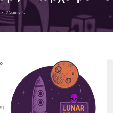
0
Comments
το
ι
τη